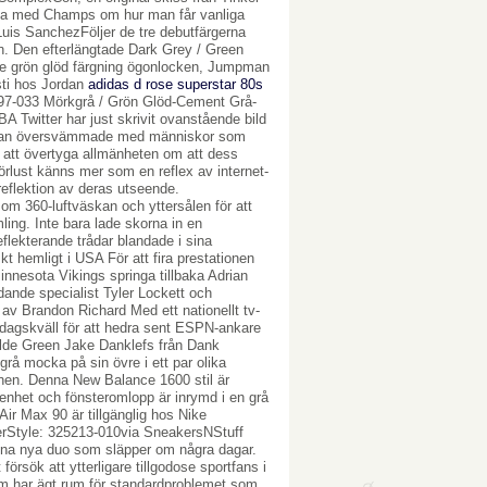
rbeta med Champs om hur man får vanliga
Luis SanchezFöljer de tre debutfärgerna
n. Den efterlängtade Dark Grey / Green
de grön glöd färgning ögonlocken, Jumpman
sti hos Jordan
adidas d rose superstar 80s
8497-033 Mörkgrå / Grön Glöd-Cement Grå-
A Twitter har just skrivit ovanstående bild
redan översvämmade med människor som
m att övertyga allmänheten om att dess
rlust känns mer som en reflex av internet-
reflektion av deras utseende.
om 360-luftväskan och yttersålen för att
ling. Inte bara lade skorna in en
lekterande trådar blandade i sina
t hemligt i USA För att fira prestationen
innesota Vikings springa tillbaka Adrian
ande specialist Tyler Lockett och
 av Brandon Richard Med ett nationellt tv-
agskväll för att hedra sent ESPN-ankare
ällde Green Jake Danklefs från Dank
grå mocka på sin övre i ett par olika
nen. Denna New Balance 1600 stil är
ir-enhet och fönsteromlopp är inrymd i en grå
Air Max 90 är tillgänglig hos Nike
lverStyle: 325213-010via SneakersNStuff
denna nya duo som släpper om några dagar.
rsök att ytterligare tillgodose sportfans i
m har ägt rum för standardproblemet som