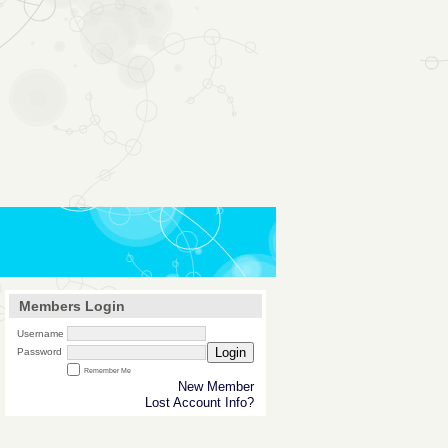
Members Login
Username
Login
Password
Remember Me
New Member
Lost Account Info?