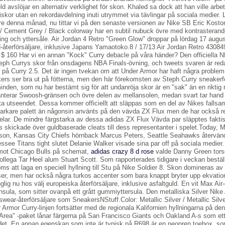
eld avslöjar en alternativ verklighet för skon. Khaled sa dock att han ville a
skor utan en rekordavdelning inuti utrymmet via tävlingar på sociala medier. 
are denna månad, nu tittar vi på den senaste versionen av Nike SB Eric Kosto
/ Cement Grey / Black colorway har en subtil nubuck övre med kontrasteran
ing och yttersåle. Air Jordan 4 Retro "Green Glow" droppar på lördag 17 augu
-återförsäljare, inklusive Japans Yamaotoko.8 / 17/13 Air Jordan Retro 430
 $ 160 Har vi en annan "Kock" Curry debacle på våra händer? Den officiella NB
eph Currys skor från onsdagens NBA Finals-övning, och tweets svaren är 
r på Curry 2.5. Det är ingen tvekan om att Under Armor har haft några proble
ers ser bra ut på fötterna, men den här förekomsten av Steph Curry sneakerfö
inden, som nu har bestämt sig för att undanröja skor är en "sak" än en riktig 
anterar Swoosh-gränsen och övre delen av mellansolen, medan svart tar hand 
ta utseendet. Dessa kommer officiellt att släppas som en del av Nikes fallsam
tarkare palett än någonsin använts på den vävda ZX Flux men de har också ref
elar. De mindre färgstarka av dessa adidas ZX Flux Vävda par släpptes faktisk
s skickade över guldbaserade cleats till dess representanter i spelet.Today, M
son, Kansas City Chiefs hörnback Marcus Peters, Seattle Seahawks återvänd
ssee Titans tight slutet Delanie Walker visade sina par off på sociala medier.
mot Chicago Bulls på schemat,
adidas crazy 8 d rose
valde Danny Green torsd
ollega Tar Heel alum Stuart Scott. Som rapporterades tidigare i veckan best
ms att laga en speciell hyllning till Stu på Nike Soldier 8. Skon domineras av 
er, men har också några turkos accenter som bara knappt bryter upp ekvatio
änglig nu hos välj europeiska återförsäljare, inklusive asfaltguld. En vit Max A
nsula, som sitter ovanpå ett grått gummiyttersula. Den metalliska Silver Nike 
swear-återförsäljare som SneakersNStuff.Color: Metallic Silver / Metallic Si
 Armor Curry-linjen fortsätter med de regionala Kalifornien hyllningarna på 
Area" -paket lånar färgerna på San Francisco Giants och Oakland A-s som ett fö
et. En annan egenskap som inte är typisk på R698 är en neopren toebox, so