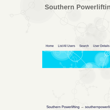
Southern Powerlifti
Home
List All Users
Search
User Details
Southern Powerlifting
→
southernpowerli