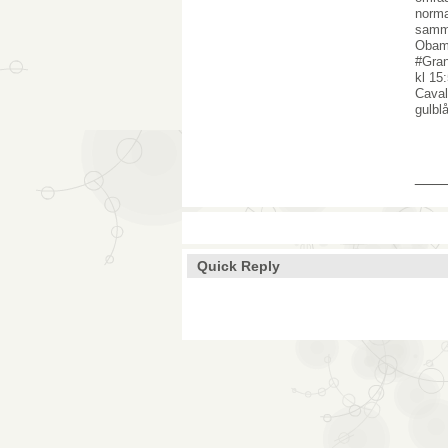
norma
samma
Obama
#Gran
kl 15
Caval
gulbl
___
Quick Reply