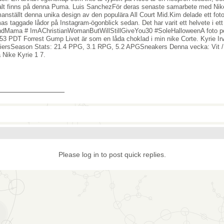
lt finns på denna Puma. Luis SanchezFör deras senaste samarbete med Nike 
nställt denna unika design av den populära All Court Mid.Kim delade ett fot
s taggade lådor på Instagram-ögonblick sedan. Det har varit ett helvete i ett
dMama # ImAChristianWomanButWillStillGiveYou30 #SoleHalloweenA foto pos
:53 ​​PDT Forrest Gump Livet är som en låda choklad i min nike Corte. Kyrie I
iersSeason Stats: 21.4 PPG, 3.1 RPG, 5.2 APGSneakers Denna vecka: Vit / S
å Nike Kyrie 1 7.
_______________
Please log in to post quick replies.