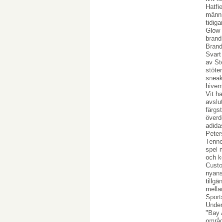
Hatfi
männi
tidig
Glow 
brand
Brand
Svart
av St
stöte
sneak
hivem
Vit h
avslu
färgs
överd
adida
Peter
Tenne
spel 
och k
Custo
nyans
tillg
mella
Sport
Under
"Bay 
områd