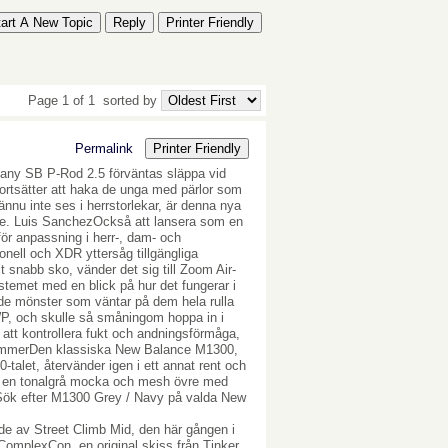
tart A New Topic
Reply
Printer Friendly
Page 1 of 1
sorted by
Permalink
Printer Friendly
iffany SB P-Rod 2.5 förväntas släppa vid
rtsätter att haka de unga med pärlor som
ännu inte ses i herrstorlekar, är denna nya
re. Luis SanchezOckså att lansera som en
ör anpassning i herr-, dam- och
nell och XDR yttersåg tillgängliga
t snabb sko, vänder det sig till Zoom Air-
stemet med en blick på hur det fungerar i
de mönster som väntar på dem hela rulla
P, och skulle så småningom hoppa in i
ll att kontrollera fukt och andningsförmåga,
chlemmerDen klassiska New Balance M1300,
alet, återvänder igen i ett annat rent och
r en tonalgrå mocka och mesh övre med
 Sök efter M1300 Grey / Navy på valda New
e av Street Climb Mid, den här gången i
omplexCon, en original skiss från Tinker