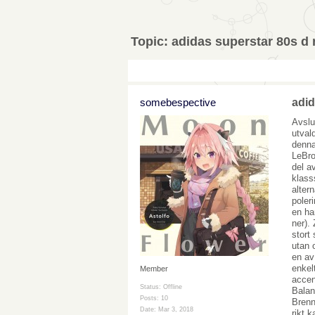
Topic:
adidas superstar 80s d 
somebespective
adid
Avslu
utval
denna
LeBro
del a
klass
alter
poler
en ha
ner).
stort
utan 
en av
enkel
Member
accen
Status: Offline
Balan
Posts: 10
Brenn
Date:
Mar 3, 2018
rikt 