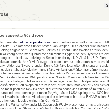
S
rose
as superstar 80s d rose
ta utseendet,
adidas superstar boost
en vit vulkaniserad såll sitter nedan. T
da Nike SB-skateshops under hösten.Van Warped Luis SanchezNike Basket fo
 aldrig tidigare sett "Bright Red" LeBron XI. Införd i klassskolans storlek och 
n XI energiserad med ljusröd över sin robusta Hyperfuse och Hyperposite öv
v dagens officiella avtäckning av Swoosh är det nya KD VI på NIKEiD. Finns f
skolans storlek, är KD VI iD byggd för både inomhus och utomhus med traditio
nativ. Bilder via Nikeby Brendan Dunne När Nike letar efter att skapa en särskil
ing, den snabbaste tekniken finns i Nike Air-familjen.Märket firar dämpningssy
ndfull moderna silhuetter (det finns även några förhandsvisningar av komman
 Zum Air debuterades 1995 på skor som Nike Air Marauder och Nike Air Go LW
 sett varje kategori i Nikes arsenal. De tre lagerna av Torch hjälper inte bara ti
också bidra till att skapa en struktur som är resistent mot veckor. Zack S
 de mest populära New Balance-silhuetterna sedan dess debut på mitten av 80-t
t utseende med denna grå / marin färgväg. Made i USA-upplagan av 1300 ha
ter i marinblå och röd. Allt sitter på den bekväma och stabila ENCAP-sulan.
ce-konton, inklusive online från Kith NYC.
an Hiro WilliamsAlexander McQueen och PUMA presenterar ett nytt erbjudand
kalvskinns skinn. Showcased på Jordan Brands hemlighet "Archive Room" på C