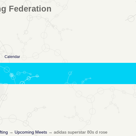
ng Federation
Calendar
fting
→
Upcoming Meets
→
adidas superstar 80s d rose