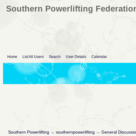
Southern Powerlifting Federatio
Home
List All Users
Search
User Details
Calendar
Southern Powerlifting
→
southernpowerlifting
→
General Discussi