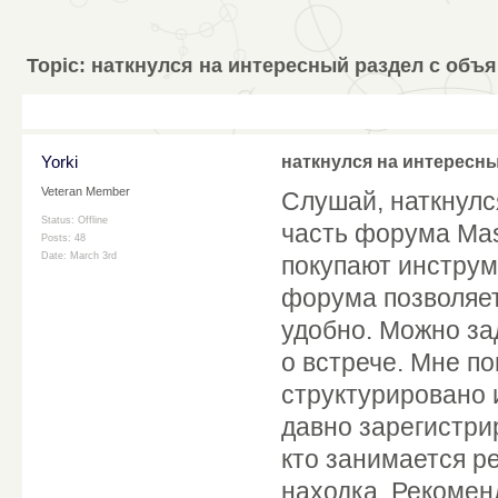
Topic:
наткнулся на интересный раздел с объ
Yorki
наткнулся на интересн
Veteran Member
Слушай, наткнулс
Status: Offline
часть форума Mas
Posts: 48
Date:
March 3rd
покупают инструм
форума позволяет
удобно. Можно за
о встрече. Мне п
структурировано 
давно зарегистри
кто занимается р
находка. Рекомен