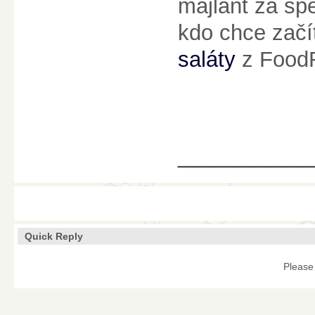
majlant za sp
kdo chce začít
saláty
z FoodF
________
Quick Reply
Please 