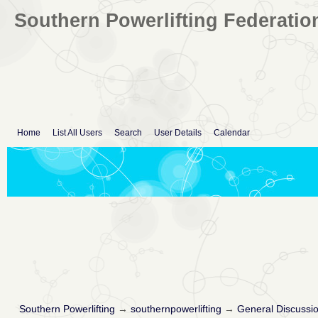
Southern Powerlifting Federatio
Home
List All Users
Search
User Details
Calendar
Southern Powerlifting
→
southernpowerlifting
→
General Discussi