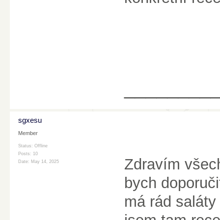
________
sgxesu
Member
Status: Offline
Posts: 10
Zdravím všech
Date:
May 14, 2025
bych doporuč
má rád saláty 