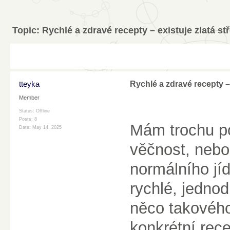
Topic:
Rychlé a zdravé recepty – existuje zlatá st
tteyka
Rychlé a zdravé recepty – 
Member
Status: Offline
Posts: 8
Mám trochu po
Date:
May 14, 2025
věčnost, nebo
normálního jí
rychlé, jedno
něco takového
konkrétní rece