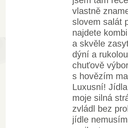
jsem tam recep
vlastně znamen
slovem salát př
najdete kombi
a skvěle zasyt
dýní a rukolou
chuťově výborn
s hovězím m
Luxusní! Jídla
moje silná st
zvládl bez pr
jídle nemusím 